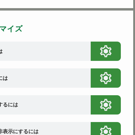
マイズ
は
には
更するには
を非表示にするには