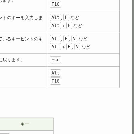
します。
F10
Alt
H
ントのキーを入力しま
,
など
Alt
H
+
など
Alt
H
V
ているキーヒントのキ
,
,
など
Alt
H
V
+
,
など
に戻ります。
Esc
Alt
F10
キー