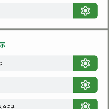
示
は
替えるには