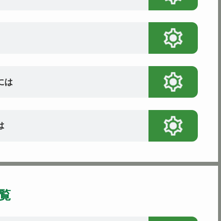
には
は
覧