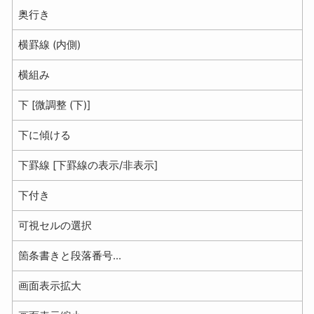
奥行き
横罫線 (内側)
横組み
下 [微調整 (下)]
下に傾ける
下罫線 [下罫線の表示/非表示]
下付き
可視セルの選択
箇条書きと段落番号...
画面表示拡大