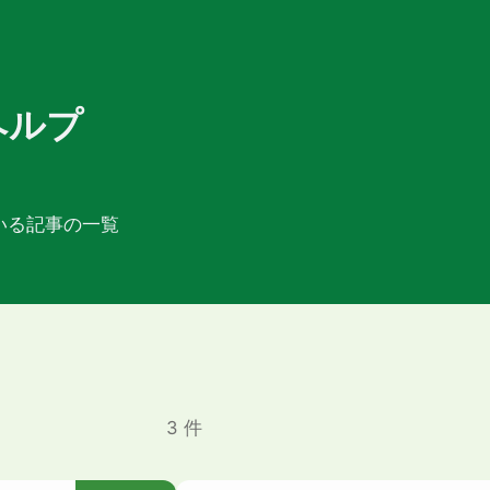
ヘルプ
いる記事の一覧
3 件