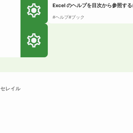
Excel のヘルプを目次から参照す
#ヘルプ
#ブック
クセレイル